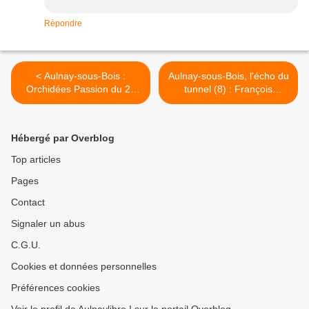
Répondre
< Aulnay-sous-Bois :
Aulnay-sous-Bois, l'écho du
Orchidées Passion du 22
tunnel (8) : François
au 25 mars 2012
Hollande le changement
c'est maintenant >
Hébergé par Overblog
Top articles
Pages
Contact
Signaler un abus
C.G.U.
Cookies et données personnelles
Préférences cookies