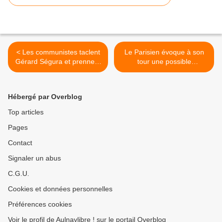
< Les communistes taclent
Le Parisien évoque à son
Gérard Ségura et prennent
tour une possible
position en faveur des
augmentation des impôts
Roms installés à Aulnay-
de 5 à 20% en cas de
sous-Bois
réélection du maire sortant
Hébergé par Overblog
d’Aulnay-sous-Bois Gérard
Ségura >
Top articles
Pages
Contact
Signaler un abus
C.G.U.
Cookies et données personnelles
Préférences cookies
Voir le profil de Aulnaylibre ! sur le portail Overblog