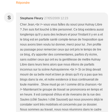
Répondre
S
Stephane Fleury
27/05/2009 12:23
Cher Jean,<br /> vous vous faîtes du souci pour Aulnay Libre
? J'en suis fort touché à titre personnel. Ce blog existera aussi
longtemps qu'il y aura des lecteurs et pour l'instant il y en a et
le blog est en parfaite santé compte-tenue de l'exposition que
nous avons bien voulu lui donner, merci pour lui. J'en profite
au passage pour remercier ceux qui ont pris le temps de lire
ce blog, d'y apporter des commentaires, parfois d'y écrire,
sans oublier ceux qui ont eu la gentillesse de mettre Aulnay
Libre dans leurs liens alors que nous étions de parfaits
inconnus sur la scène Aulnaysienne.<br /> Si ce blog devait
mourir de sa belle mort et bien je dirais qu'il n'y a pas que les
blogs dans la vie, et notre existence à tous continuerait de
toute manière . Show must go on ! comme dit la chanson.<br
/> Maintenant le groupe de travail se prononcera en temps et
en heure. Il est composé d'élus et de riverains de la rue des
Saules (côté Saules / côté Sausset) qui nous pouvons déjà le
constater sont très mobilisés et concernés par ce dossier.
Nous sommes au travail, nous nous réunirons dans le cadre