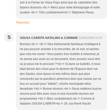
soir à la Ferme du Vieux Pays ainsi que du calendrier des
futures réunions.<br /> Merci pour votre témoignage et votre
soutien.<br /> Très cordialement<br /> Stéphane Fleury
Répondre
S
SOUSA CABRITA NATALINO & CORINNE
02/06/2009 19:37
Bonsoir,<br /> <br /> Des évènements familiaux m'obligent à
ne pas pouvoir assister à la rencontre, de ce soir, et sachez
que cela me navre ! Vous parlez d'un bulletin à retourner, je
ne pense pas avoir eu ce document, donc pouvez-vous dire
ou je peux me le procurer ?<br /> Si dans ce bulletin, il nous
était donné des choix pour le devenir de l'Espace libre rue
des Saules, mon époux et moi-même (bien que plus
concernés par la question) aimerions bien que naisse sur ce
lieu un accueil pour "bébés", crèche municipale et/ou
famailiale !<br /> Bonne réunion,<br /> Nous mettrons tout en
oeuvre pour être avec vous si une nouvelle réunion est
programmée !<br /> Bien cordialement,<br /> Corinne &
Natalino SOUSA CABRITA<br /> 28, rue René Nociln