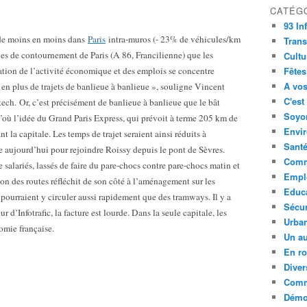
CATÉG
93 In
 de moins en moins dans
Paris
intra-muros (- 23% de véhicules/km
Trans
axes de contournement de Paris (A 86, Francilienne) que les
Cultu
ation de l’activité économique et des emplois se concentre
Fêtes
A vos
 en plus de trajets de banlieue à banlieue », souligne Vincent
C'est
tech.
Or, c’est précisément de banlieue à banlieue que le bât
Soyon
’où l’idée du Grand Paris Express, qui prévoit à terme 205 km de
Envi
t la capitale. Les temps de trajet seraient ainsi réduits à
Sant
 aujourd’hui pour rejoindre Roissy depuis le pont de Sèvres.
Comm
alariés, lassés de faire du pare-chocs contre pare-chocs matin et
Empl
tion des routes réfléchit de son côté à l’aménagement sur les
Educ
pourraient y circuler aussi rapidement que des tramways. Il y a
Sécur
 d’Infotrafic, la facture est lourde. Dans la seule capitale, les
Urba
omie française.
Un au
En ro
Diver
Comm
Démoc