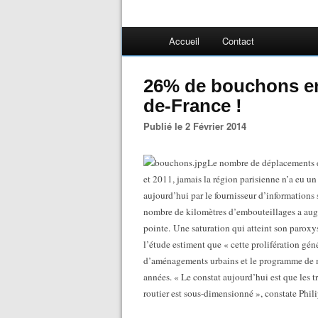
Accueil
Contact
26% de bouchons en 
de-France !
Publié le 2 Février 2014
Le nombre de déplacements 
et 2011, jamais la région parisienne n’a eu 
aujourd’hui par le fournisseur d’informations s
nombre de kilomètres d’embouteillages a aug
pointe.
Une saturation qui atteint son paroxy
l’étude estiment que « cette prolifération gé
d’aménagements urbains et le programme de m
années. « Le constat aujourd’hui est que les 
routier est sous-dimensionné », constate Phili