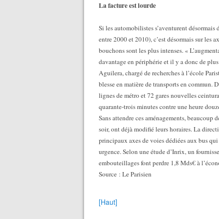
La facture est lourde
Si les automobilistes s’aventurent désormais
entre 2000 et 2010), c’est désormais sur les 
bouchons sont les plus intenses. « L’augment
davantage en périphérie et il y a donc de plus
Aguilera, chargé de recherches à l’école Paris
blesse en matière de transports en commun. D
lignes de métro et 72 gares nouvelles ceinturan
quarante-trois minutes contre une heure douze
Sans attendre ces aménagements, beaucoup de s
soir, ont déjà modifié leurs horaires. La direc
principaux axes de voies dédiées aux bus qui 
urgence. Selon une étude d’Inrix, un fournisseur
embouteillages font perdre 1,8 Mds€ à l’écon
Source : Le Parisien
[Haut]