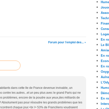
Hume
Jouo
Assoc
Tech
Fina
Conse
Loge
En ro
Forum pour l’emploi des... »
Le Bil
Amia
En ro
Econ
En ro
Oxyg
Aulna
L'Ody
Humo
abitants dans cette Ile de France devenue invivable, un
Démo
s contre les autres...et un peu plus avec le grand Paris qui ne
s problèmes, encore de la poudre aux yeux,des milliards de
En ro
 Absolument pas pour résoudre les grands problèmes que les
Inte
rencontrent chaque jour.<br /> 53% de Franciliens voudraient
La C