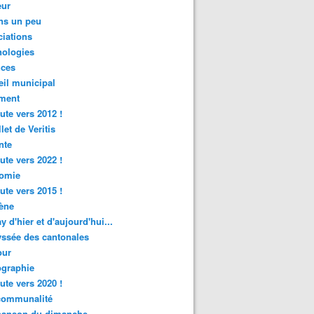
ur
ns un peu
iations
nologies
nces
il municipal
ment
ute vers 2012 !
let de Veritis
nte
ute vers 2022 !
omie
ute vers 2015 !
ène
y d'hier et d'aujourd'hui...
ssée des cantonales
ur
graphie
ute vers 2020 !
rcommunalité
hanson du dimanche