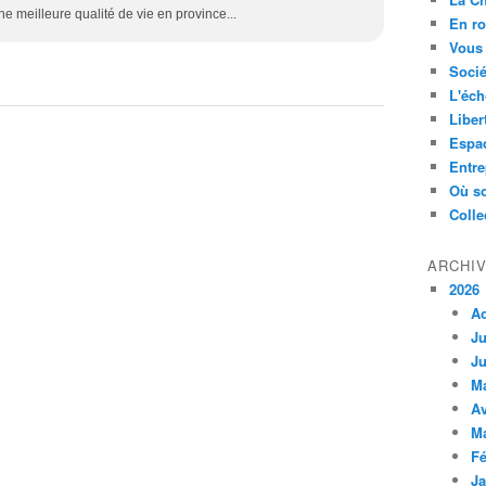
une meilleure qualité de vie en province...
En ro
Vous 
Socié
L'éch
Liber
Espa
Entre
Où so
Colle
ARCHI
2026
A
Ju
Ju
M
Av
M
Fé
Ja