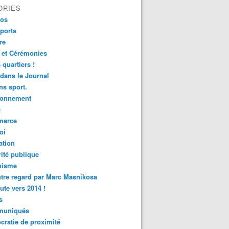
ORIES
fos
ports
re
 et Cérémonies
 quartiers !
 dans le Journal
s sport.
ronnement
é
erce
oi
ation
ité publique
nisme
tre regard par Marc Masnikosa
ute vers 2014 !
s
uniqués
ratie de proximité