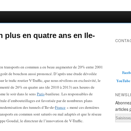
plus en quatre ans en Ile-
CONTAC
en transports en commun a eu beau augmenter de 20% entre 2001
Faceb
un goût de bouchon aussi prononcé. D’après une étude dévoilée
ur le trafic routier V-Traffic, que nous révélons en exclusivité, le
YouTube
menté de 26% en quatre ans (de 2010 à 2013) aux heures de
sme le soir dans le sens
Paris
-banlieue.
Les responsables de
NEWSL
nérale d’embouteillages est favorisée par de nombreux plans
Abonnez
odernisation des tunnels d’Ile-de-
France
» mené ces dernières
articles 
transports en commun sont saturés ou mal adaptés et que le réseau
Email
ppe Goudal, le directeur de l’innovation de V-Traffic.