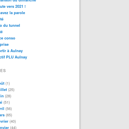
ute vers 2021 !
avez la parole
té
o du tunnel
té
ce conso
prise
rtir à Aulnay
ctif PLU Aulnay
VES
oût
(1)
illet
(25)
in
(28)
ai
(51)
ril
(56)
ars
(65)
vrier
(40)
nvier
(44)