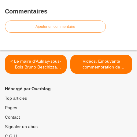
Commentaires
Ajouter un commentaire
< Le maire d’Aulnay-sous-
Vidéos. Emouvante
Bois Bruno Beschizza
commémoration de
réclame 17000 euros au
l’Armistice du 11 novembre
ministère de l’Education
1918 le 11 novembre 2014
nationale
à Aulnay-sous-Bois >
Hébergé par Overblog
Top articles
Pages
Contact
Signaler un abus
C.G.U.