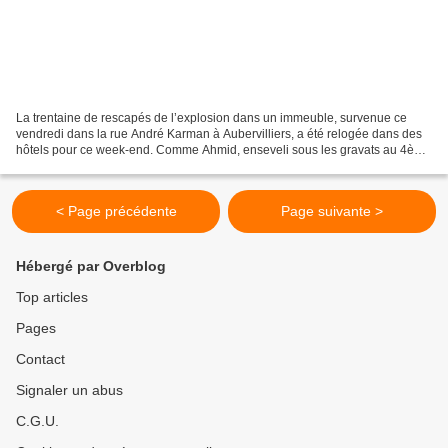
La trentaine de rescapés de l’explosion dans un immeuble, survenue ce
vendredi dans la rue André Karman à Aubervilliers, a été relogée dans des
hôtels pour ce week-end. Comme Ahmid, enseveli sous les gravats au 4ème
étage, et sauvé in extremis par les...
< Page précédente
Page suivante >
Hébergé par Overblog
Top articles
Pages
Contact
Signaler un abus
C.G.U.