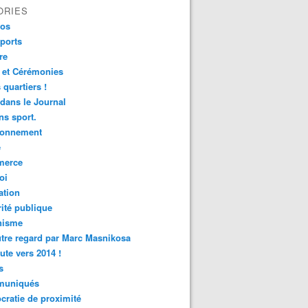
ORIES
fos
ports
re
 et Cérémonies
 quartiers !
 dans le Journal
s sport.
ronnement
é
erce
oi
ation
ité publique
nisme
tre regard par Marc Masnikosa
ute vers 2014 !
s
uniqués
ratie de proximité