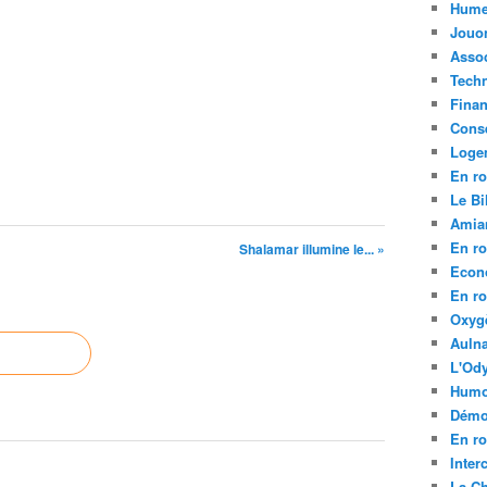
Hume
Jouo
Assoc
Tech
Fina
Conse
Loge
En ro
Le Bil
Amia
En ro
Shalamar illumine le... »
Econ
En ro
Oxyg
Aulna
L'Ody
Humo
Démo
En ro
Inte
La C