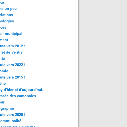
ur
ns un peu
iations
nologies
nces
il municipal
ment
ute vers 2012 !
let de Veritis
nte
ute vers 2022 !
omie
ute vers 2015 !
ène
y d'hier et d'aujourd'hui...
ssée des cantonales
ur
graphie
ute vers 2020 !
rcommunalité
hanson du dimanche