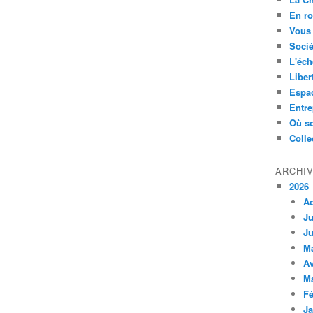
En ro
Vous 
Socié
L'éch
Liber
Espa
Entre
Où so
Colle
ARCHI
2026
A
Ju
Ju
M
Av
M
Fé
Ja