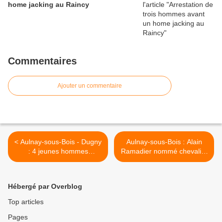
home jacking au Raincy
Commentaires
Ajouter un commentaire
< Aulnay-sous-Bois - Dugny
Aulnay-sous-Bois : Alain
: 4 jeunes hommes
Ramadier nommé chevalier
soupçonnés d’avoir
de l’ordre national du mérite
contraint une adolescente
>
de 16 ans à la prostitution
Hébergé par Overblog
Top articles
Pages