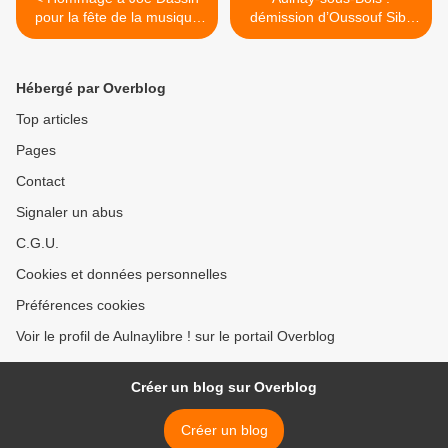
pour la fête de la musique
démission d’Oussouf Siby
2026 à Aulnay-sous-Bois
de son mandat de
conseiller territorial à Paris
Terres d’Envol >
Hébergé par Overblog
Top articles
Pages
Contact
Signaler un abus
C.G.U.
Cookies et données personnelles
Préférences cookies
Voir le profil de Aulnaylibre ! sur le portail Overblog
Créer un blog sur Overblog
Créer un blog