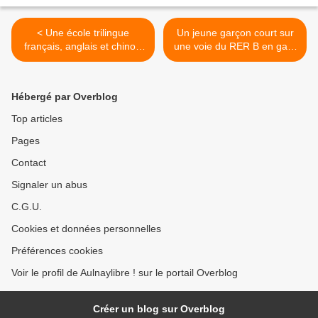
< Une école trilingue
Un jeune garçon court sur
français, anglais et chinois
une voie du RER B en gare
au Blanc-Mesnil pour la
d’Aulnay-sous-Bois >
rentrée 2028 ?
Hébergé par Overblog
Top articles
Pages
Contact
Signaler un abus
C.G.U.
Cookies et données personnelles
Préférences cookies
Voir le profil de Aulnaylibre ! sur le portail Overblog
Créer un blog sur Overblog