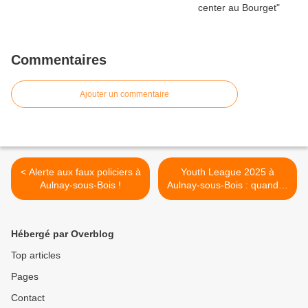
Commentaires
Ajouter un commentaire
< Alerte aux faux policiers à
Youth League 2025 à
Aulnay-sous-Bois !
Aulnay-sous-Bois : quand la
jeunesse se rassemble
pour le football et contre la
violence >
Hébergé par Overblog
Top articles
Pages
Contact