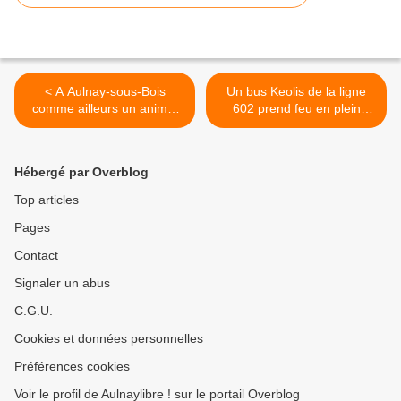
< A Aulnay-sous-Bois
Un bus Keolis de la ligne
comme ailleurs un animal
602 prend feu en plein
n’est pas un jouet !
service au Raincy >
Hébergé par Overblog
Top articles
Pages
Contact
Signaler un abus
C.G.U.
Cookies et données personnelles
Préférences cookies
Voir le profil de Aulnaylibre ! sur le portail Overblog