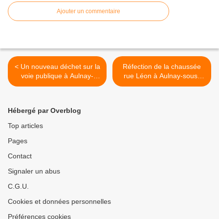
Ajouter un commentaire
< Un nouveau déchet sur la
Réfection de la chaussée
voie publique à Aulnay-
rue Léon à Aulnay-sous-
sous-Bois : la bonbonne de
Bois jusqu’au 3 novembre
protoxyde d’azote
2025 >
Hébergé par Overblog
Top articles
Pages
Contact
Signaler un abus
C.G.U.
Cookies et données personnelles
Préférences cookies