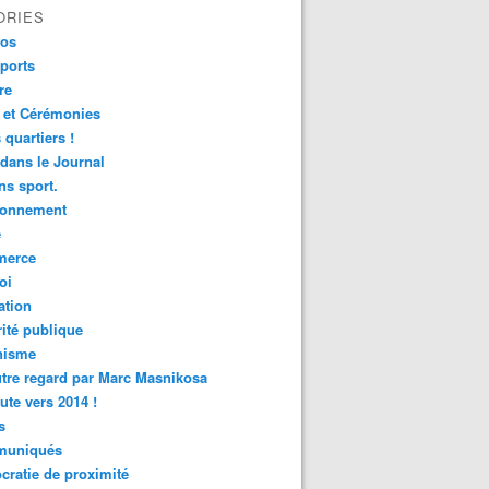
ORIES
fos
ports
re
 et Cérémonies
 quartiers !
 dans le Journal
s sport.
ronnement
é
erce
oi
ation
ité publique
nisme
tre regard par Marc Masnikosa
ute vers 2014 !
s
uniqués
ratie de proximité