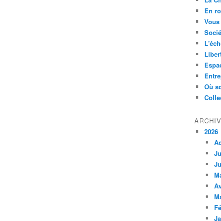
En ro
Vous 
Socié
L'éch
Liber
Espa
Entre
Où so
Colle
ARCHI
2026
A
Ju
Ju
M
Av
M
Fé
Ja