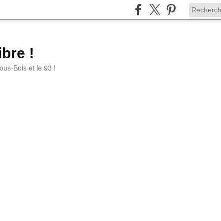
bre !
ous-Bois et le 93 !