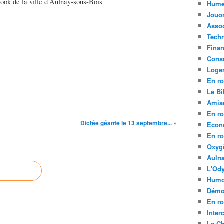
ook de la ville d’Aulnay-sous-Bois
Hume
Jouo
Assoc
Tech
Fina
Conse
Loge
En ro
Le Bil
Amia
En ro
Dictée géante le 13 septembre... »
Econ
En ro
Oxyg
Aulna
L'Ody
Humo
Démo
En ro
Inte
La C