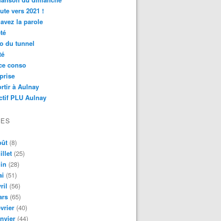
ute vers 2021 !
avez la parole
té
o du tunnel
té
ce conso
prise
rtir à Aulnay
ctif PLU Aulnay
VES
oût
(8)
illet
(25)
in
(28)
ai
(51)
ril
(56)
ars
(65)
vrier
(40)
nvier
(44)