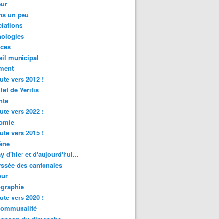
ur
ns un peu
iations
nologies
nces
il municipal
ment
ute vers 2012 !
let de Veritis
nte
ute vers 2022 !
omie
ute vers 2015 !
ène
y d'hier et d'aujourd'hui...
ssée des cantonales
ur
graphie
ute vers 2020 !
rcommunalité
hanson du dimanche