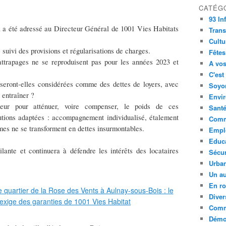
CATÉG
93 In
iel a été adressé au Directeur Général de 1001 Vies Habitats
Trans
Cultu
 suivi des provisions et régularisations de charges.
Fêtes
attrapages ne se reproduisent pas pour les années 2023 et
A vos
C'est
eront-elles considérées comme des dettes de loyers, avec
Soyon
 entraîner ?
Envi
illeur pour atténuer, voire compenser, le poids de ces
Sant
lutions adaptées : accompagnement individualisé, étalement
Comm
mes ne se transforment en dettes insurmontables.
Empl
Educ
lante et continuera à défendre les intérêts des locataires
Sécur
Urba
Un au
En ro
Diver
Comm
Démoc