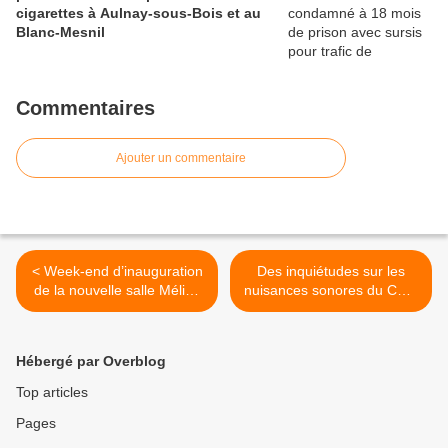
cigarettes à Aulnay-sous-Bois et au
Blanc-Mesnil
Commentaires
Ajouter un commentaire
< Week-end d’inauguration
Des inquiétudes sur les
de la nouvelle salle Méliès
nuisances sonores du CDG
au cinéma Jacques Prévert
Express, navette reliant
à Aulnay-sous-Bois du 18
l’aéroport de Roissy à Paris
au 21 septembre 2025
>
Hébergé par Overblog
Top articles
Pages