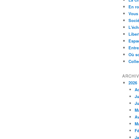
En ro
Vous 
Socié
L'éch
Liber
Espa
Entre
Où so
Colle
ARCHI
2026
A
Ju
Ju
M
Av
M
Fé
Ja