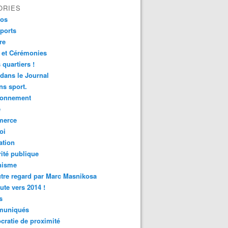
ORIES
fos
ports
re
 et Cérémonies
 quartiers !
 dans le Journal
s sport.
ronnement
é
erce
oi
ation
ité publique
nisme
tre regard par Marc Masnikosa
ute vers 2014 !
s
uniqués
ratie de proximité