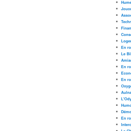
Hume
Jouo
Assoc
Tech
Fina
Conse
Loge
En ro
Le Bil
Amia
En ro
Econ
En ro
Oxyg
Aulna
L'Ody
Humo
Démo
En ro
Inte
La C