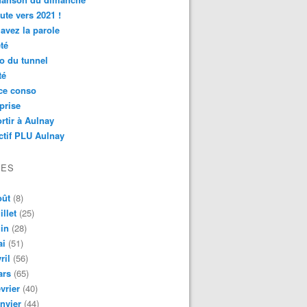
ute vers 2021 !
avez la parole
té
o du tunnel
té
ce conso
prise
rtir à Aulnay
ctif PLU Aulnay
VES
oût
(8)
illet
(25)
in
(28)
ai
(51)
ril
(56)
ars
(65)
vrier
(40)
nvier
(44)