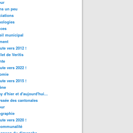
ur
ns un peu
iations
nologies
nces
il municipal
ment
ute vers 2012 !
let de Veritis
nte
ute vers 2022 !
omie
ute vers 2015 !
ène
y d'hier et d'aujourd'hui...
ssée des cantonales
ur
graphie
ute vers 2020 !
rcommunalité
hanson du dimanche