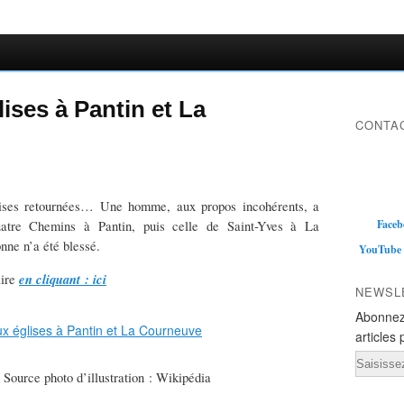
ises à Pantin et La
CONTAC
haises retournées… Une homme, aux propos incohérents, a
Faceb
uatre Chemins à Pantin, puis celle de Saint-Yves à La
nne n’a été blessé.
YouTube
en cliquant : ici
lire
NEWSL
Abonnez
articles 
Email
 Source photo d’illustration : Wikipédia