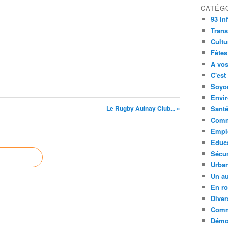
CATÉG
93 In
Trans
Cultu
Fêtes
A vos
C'est
Soyon
Envi
Le Rugby Aulnay Club... »
Sant
Comm
Empl
Educ
Sécur
Urba
Un au
En ro
Diver
Comm
Démoc