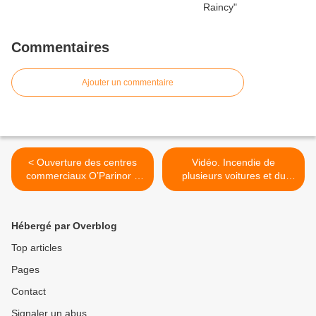
Commentaires
Ajouter un commentaire
< Ouverture des centres
Vidéo. Incendie de
commerciaux O’Parinor à
plusieurs voitures et du
Aulnay-sous-Bois et Beau
gymnase Macé-le-Mansois
Sevran à Sevran ce 14
dans la cité des Tilleuls au
juillet 2025
Blanc-Mesnil >
Hébergé par Overblog
Top articles
Pages
Contact
Signaler un abus