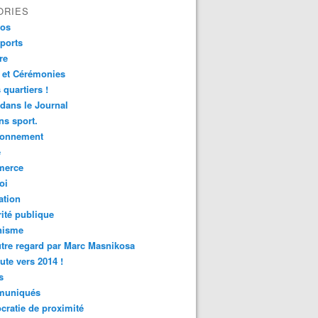
ORIES
fos
ports
re
 et Cérémonies
 quartiers !
 dans le Journal
s sport.
ronnement
é
erce
oi
ation
ité publique
nisme
tre regard par Marc Masnikosa
ute vers 2014 !
s
uniqués
ratie de proximité