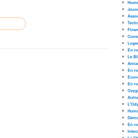
Hume
Jouo
Assoc
Tech
Fina
Conse
Loge
En ro
Le Bil
Amia
En ro
Econ
En ro
Oxyg
Aulna
L'Ody
Humo
Démo
En ro
Inte
La C