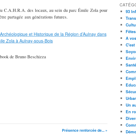
CATÉG
n du C.A.H.R.A. des locaux, au sein du parc Émile Zola pour
93 In
être partagée aux générations futures.
Trans
Cultu
Fêtes
A vos
C'est
Soyon
cebook de Bruno Beschizza
Envi
Sant
Comm
Empl
Educ
Sécur
Urba
Un au
En ro
Diver
Comm
Présence renforcée de... »
Démoc