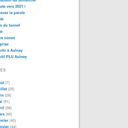
ute vers 2021 !
avez la parole
té
o du tunnel
té
ce conso
prise
rtir à Aulnay
ctif PLU Aulnay
VES
oût
(7)
illet
(25)
in
(28)
ai
(51)
ril
(56)
ars
(65)
vrier
(40)
nvier
(44)