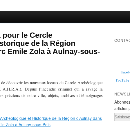
pour le Cercle
CONTAC
storique de la Région
rc Emile Zola à Aulnay-sous-
Faceb
YouTube
r de découvrir les nouveaux locaux du Cercle Archéologique
C.A.H.R.A.). Depuis l’incendie criminel qui a ravagé la
NEWSL
irs précieux de notre ville, objets, archives et témoignages
Abonnez
articles 
Email