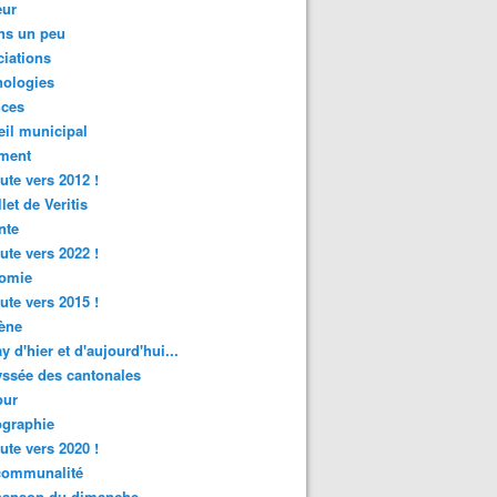
ur
ns un peu
iations
nologies
nces
il municipal
ment
ute vers 2012 !
let de Veritis
nte
ute vers 2022 !
omie
ute vers 2015 !
ène
y d'hier et d'aujourd'hui...
ssée des cantonales
ur
graphie
ute vers 2020 !
rcommunalité
hanson du dimanche