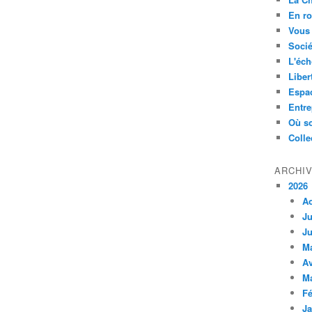
En ro
Vous 
Socié
L'éch
Liber
Espa
Entre
Où so
Colle
ARCHI
2026
A
Ju
Ju
M
Av
M
Fé
Ja