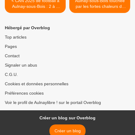
< CAN 2025 de football à
Aulnay-sous-Bois touchée
Aulnay-sous-Bois : 2 à 2
par les fortes chaleurs du
entre la Côte d’Ivoire et la
mois de juin 2025 >
Gambie après un match fou
!
Hébergé par Overblog
Top articles
Pages
Contact
Signaler un abus
C.G.U.
Cookies et données personnelles
Préférences cookies
Voir le profil de Aulnaylibre ! sur le portail Overblog
Créer un blog sur Overblog
Créer un blog