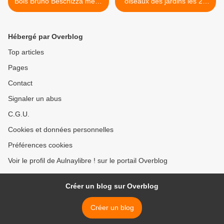
Bois Bruno Beschizza met à
oiseaux des jardins les 25
l’honneur celles et ceux
et 26 janvier 2025 à Aulnay-
ayant contribué au succès
sous-Bois >
des JO de Paris 2024
Hébergé par Overblog
Top articles
Pages
Contact
Signaler un abus
C.G.U.
Cookies et données personnelles
Préférences cookies
Voir le profil de Aulnaylibre ! sur le portail Overblog
Créer un blog sur Overblog
Créer un blog