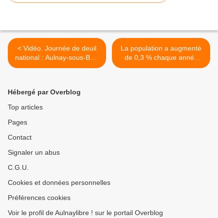
< Vidéo. Journée de deuil
La population a augmenté
national : Aulnay-sous-Bois
de 0,3 % chaque année
a rendu hommage aux
entre 2016 et 2022 à
victimes de Mayotte
Aulnay-sous-Bois >
Hébergé par Overblog
Top articles
Pages
Contact
Signaler un abus
C.G.U.
Cookies et données personnelles
Préférences cookies
Voir le profil de Aulnaylibre ! sur le portail Overblog