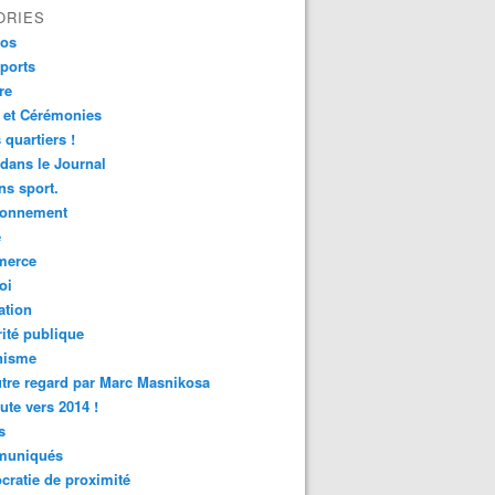
ORIES
fos
ports
re
 et Cérémonies
 quartiers !
 dans le Journal
s sport.
ronnement
é
erce
oi
ation
ité publique
nisme
tre regard par Marc Masnikosa
ute vers 2014 !
s
uniqués
ratie de proximité