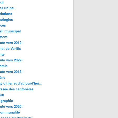
ur
ns un peu
iations
nologies
nces
il municipal
ment
ute vers 2012 !
let de Veritis
nte
ute vers 2022 !
omie
ute vers 2015 !
ène
y d'hier et d'aujourd'hui...
ssée des cantonales
ur
graphie
ute vers 2020 !
rcommunalité
hanson du dimanche