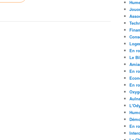
Hume
Jouo
Assoc
Tech
Fina
Conse
Loge
En ro
Le Bil
Amia
En ro
Econ
En ro
Oxyg
Aulna
L'Ody
Humo
Démo
En ro
Inte
La C