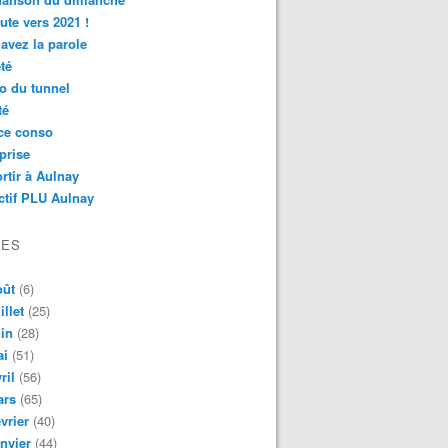
ute vers 2021 !
avez la parole
té
o du tunnel
té
ce conso
prise
rtir à Aulnay
ctif PLU Aulnay
VES
oût
(6)
illet
(25)
in
(28)
ai
(51)
ril
(56)
ars
(65)
vrier
(40)
nvier
(44)