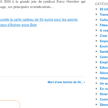
ël 2024 à la grande joie du syndicat Force Ouvrière qui
CATÉG
ssage, ses principales revendications…
93 In
Trans
Cultu
Fêtes
A vos
C'est
Soyon
Envi
Sant
Comm
Empl
Educ
Sécur
Urba
Mort d’une femme de 29... »
Un au
En ro
Diver
Comm
Démoc