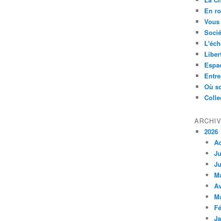
En ro
Vous 
Socié
L'éch
Liber
Espa
Entre
Où so
Colle
ARCHI
2026
A
Ju
Ju
M
Av
M
Fé
Ja