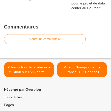
Commentaires
Ajouter un commentaire
< Réduction de la vitesse à
Vidéo. Championnat de
70 km/h sur l’A86 entre La
France U17 Handball
Courneuve et Saint-Denis
Féminin : Aulnay-sous-Bois
s’impose 44 à 30 face à
Taissy >
Hébergé par Overblog
Top articles
Pages