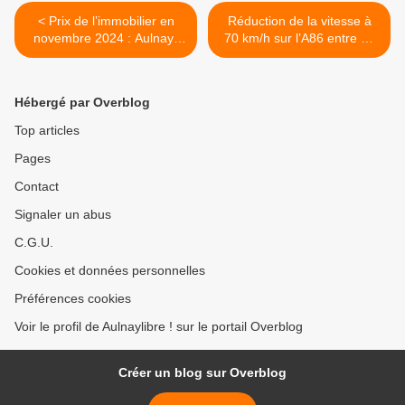
< Prix de l’immobilier en
Réduction de la vitesse à
novembre 2024 : Aulnay-
70 km/h sur l’A86 entre La
sous-Bois toujours au top
Courneuve et Saint-Denis >
Hébergé par Overblog
Top articles
Pages
Contact
Signaler un abus
C.G.U.
Cookies et données personnelles
Préférences cookies
Voir le profil de Aulnaylibre ! sur le portail Overblog
Créer un blog sur Overblog