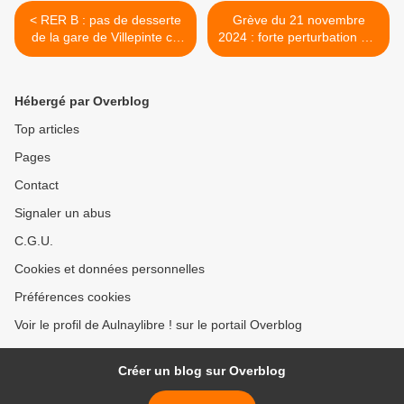
< RER B : pas de desserte
Grève du 21 novembre
de la gare de Villepinte ce
2024 : forte perturbation sur
soir faute d’éclairage
le RER B >
Hébergé par Overblog
Top articles
Pages
Contact
Signaler un abus
C.G.U.
Cookies et données personnelles
Préférences cookies
Voir le profil de Aulnaylibre ! sur le portail Overblog
Créer un blog sur Overblog