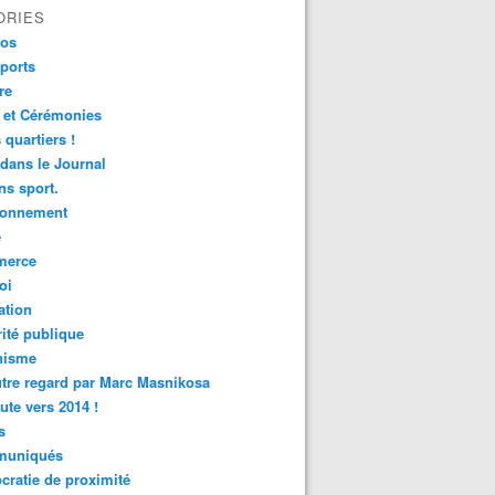
ORIES
fos
ports
re
 et Cérémonies
 quartiers !
 dans le Journal
s sport.
ronnement
é
erce
oi
ation
ité publique
nisme
tre regard par Marc Masnikosa
ute vers 2014 !
s
uniqués
ratie de proximité