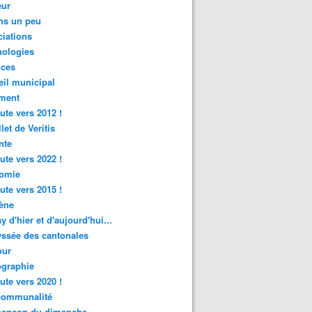
ur
ns un peu
iations
nologies
nces
il municipal
ment
ute vers 2012 !
let de Veritis
nte
ute vers 2022 !
omie
ute vers 2015 !
ène
y d'hier et d'aujourd'hui...
ssée des cantonales
ur
graphie
ute vers 2020 !
rcommunalité
hanson du dimanche