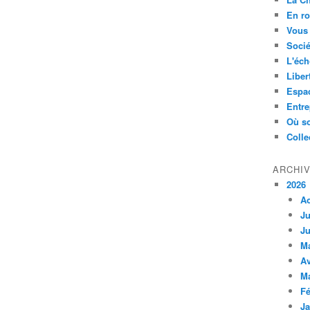
En ro
Vous 
Socié
L'éch
Liber
Espa
Entre
Où so
Colle
ARCHI
2026
A
Ju
Ju
M
Av
M
Fé
Ja