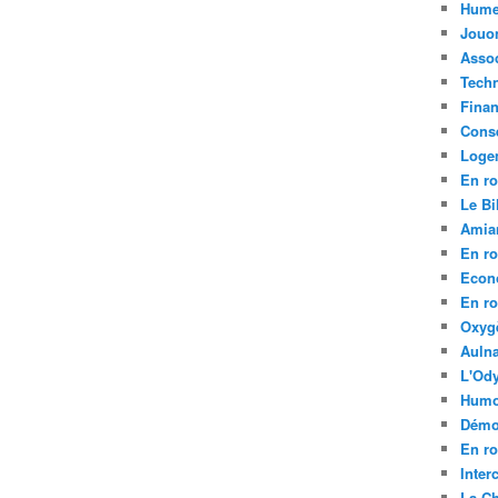
Hume
Jouo
Assoc
Tech
Fina
Conse
Loge
En ro
Le Bil
Amia
En ro
Econ
En ro
Oxyg
Aulna
L'Ody
Humo
Démo
En ro
Inte
La C