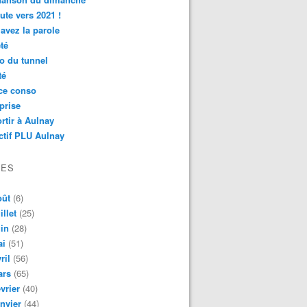
ute vers 2021 !
avez la parole
té
o du tunnel
té
ce conso
prise
rtir à Aulnay
ctif PLU Aulnay
VES
oût
(6)
illet
(25)
in
(28)
ai
(51)
ril
(56)
ars
(65)
vrier
(40)
nvier
(44)