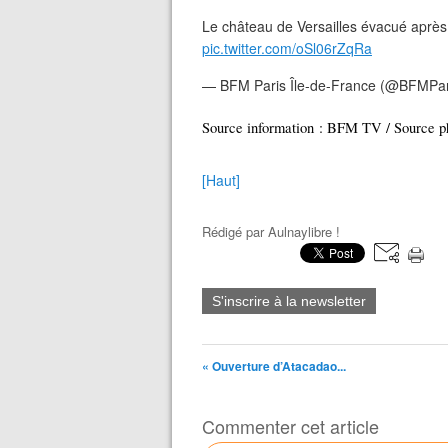
Le château de Versailles évacué après
pic.twitter.com/oSl06rZqRa
— BFM Paris Île-de-France (@BFMPa
Source information : BFM TV / Source pho
[Haut]
Rédigé par
Aulnaylibre !
S'inscrire à la newsletter
« Ouverture d’Atacadao...
Commenter cet article