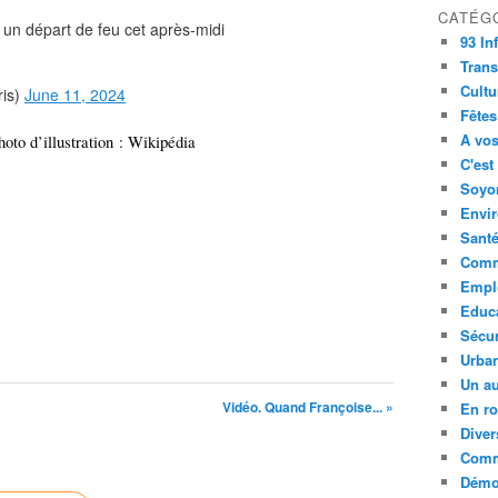
CATÉG
 un départ de feu cet après-midi
93 In
Trans
Cultu
ris)
June 11, 2024
Fêtes
A vos
to d’illustration : Wikipédia
C'est
Soyon
Envi
Sant
Comm
Empl
Educ
Sécur
Urba
Un au
Vidéo. Quand Françoise... »
En ro
Diver
Comm
Démoc