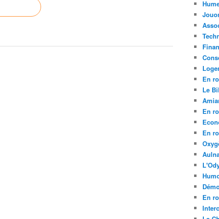
Hume
Jouo
Assoc
Tech
Fina
Conse
Loge
En ro
Le Bil
Amia
En ro
Econ
En ro
Oxyg
Aulna
L'Ody
Humo
Démo
En ro
Inte
La C