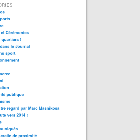
ORIES
fos
ports
re
 et Cérémonies
 quartiers !
 dans le Journal
s sport.
ronnement
é
erce
oi
ation
ité publique
nisme
tre regard par Marc Masnikosa
ute vers 2014 !
s
uniqués
ratie de proximité