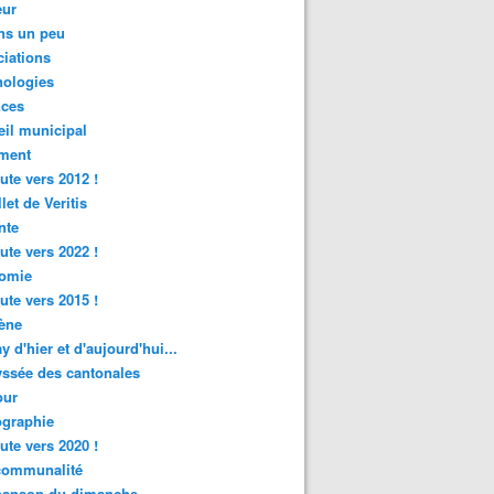
ur
ns un peu
iations
nologies
nces
il municipal
ment
ute vers 2012 !
let de Veritis
nte
ute vers 2022 !
omie
ute vers 2015 !
ène
y d'hier et d'aujourd'hui...
ssée des cantonales
ur
graphie
ute vers 2020 !
rcommunalité
hanson du dimanche