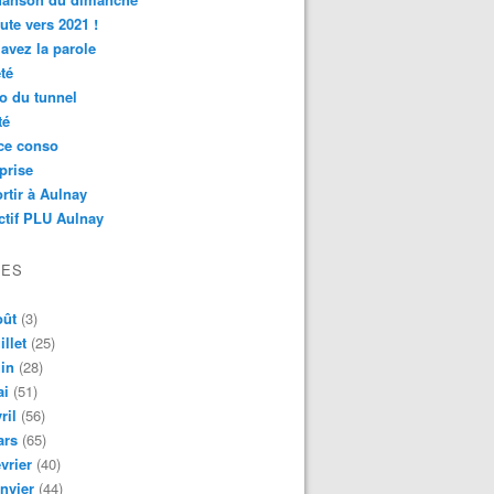
ute vers 2021 !
avez la parole
té
o du tunnel
té
ce conso
prise
rtir à Aulnay
ctif PLU Aulnay
VES
oût
(3)
illet
(25)
in
(28)
ai
(51)
ril
(56)
ars
(65)
vrier
(40)
nvier
(44)