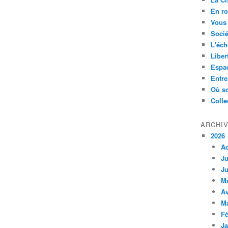
En ro
Vous 
Socié
L'éch
Liber
Espa
Entre
Où so
Colle
ARCHI
2026
A
Ju
Ju
M
Av
M
Fé
Ja