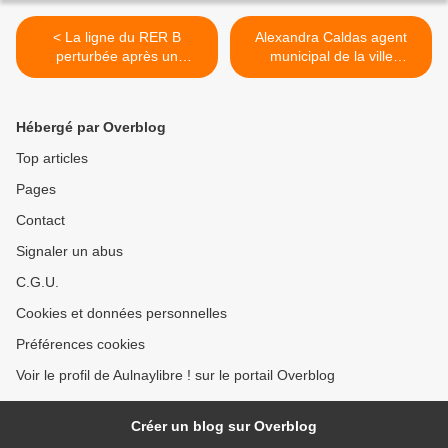
< La ligne du RER B
Alexandra Caldas agent
perturbée après un
municipal de la ville
accident grave de personne
d’Aulnay-sous-Bois va
à Massy-Verrières
porter la flamme olympique
ce 22 mai 2024 >
Hébergé par Overblog
Top articles
Pages
Contact
Signaler un abus
C.G.U.
Cookies et données personnelles
Préférences cookies
Voir le profil de Aulnaylibre ! sur le portail Overblog
Créer un blog sur Overblog