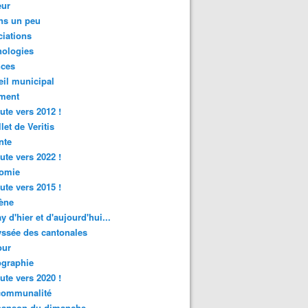
ur
ns un peu
iations
nologies
nces
il municipal
ment
ute vers 2012 !
let de Veritis
nte
ute vers 2022 !
omie
ute vers 2015 !
ène
y d'hier et d'aujourd'hui...
ssée des cantonales
ur
graphie
ute vers 2020 !
rcommunalité
hanson du dimanche