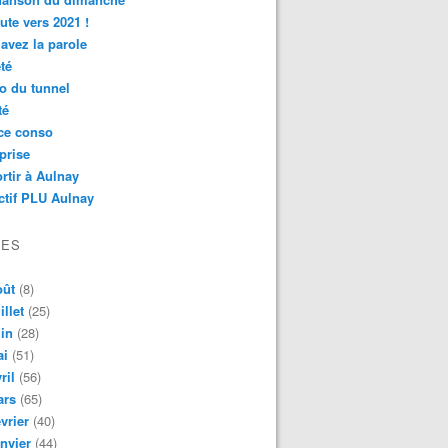
ute vers 2021 !
avez la parole
té
o du tunnel
té
ce conso
prise
rtir à Aulnay
ctif PLU Aulnay
VES
oût
(8)
illet
(25)
in
(28)
ai
(51)
ril
(56)
ars
(65)
vrier
(40)
nvier
(44)