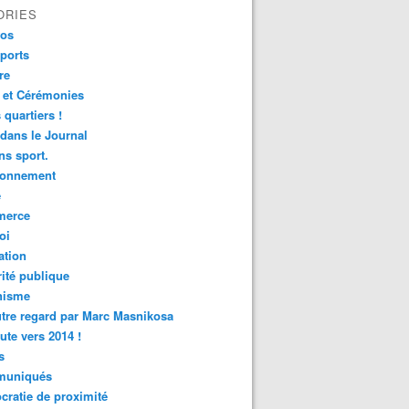
ORIES
fos
ports
re
 et Cérémonies
 quartiers !
 dans le Journal
s sport.
ronnement
é
erce
oi
ation
ité publique
nisme
tre regard par Marc Masnikosa
ute vers 2014 !
s
uniqués
ratie de proximité