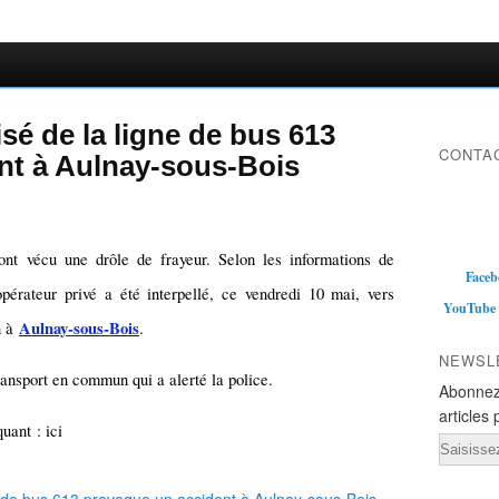
sé de la ligne de bus 613
CONTAC
nt à Aulnay-sous-Bois
nt vécu une drôle de frayeur. Selon les informations de
Faceb
rateur privé a été interpellé, ce vendredi 10 mai, vers
YouTube
Aulnay-sous-Bois
n à
.
NEWSL
ransport en commun qui a alerté la police.
Abonnez
articles 
uant : ici
Email