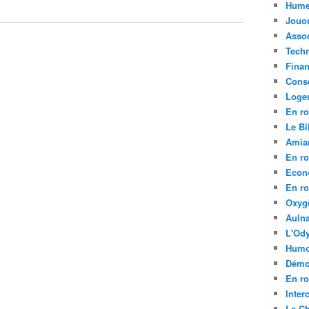
Hume
Jouo
Assoc
Tech
Fina
Conse
Loge
En ro
Le Bil
Amia
En ro
Econ
En ro
Oxyg
Aulna
L'Ody
Humo
Démo
En ro
Inte
La C