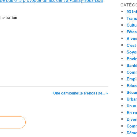
CATÉG
93 In
lustration
Trans
Cultu
Fêtes
A vos
C'est
Soyon
Envi
Sant
Comm
Empl
Educ
Sécur
Une camionnette s’encastre... »
Urba
Un au
En ro
Diver
Comm
Démoc