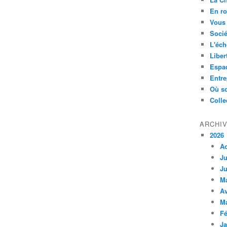
En ro
Vous 
Socié
L'éch
Liber
Espa
Entre
Où so
Colle
ARCHI
2026
A
Ju
Ju
M
Av
M
Fé
Ja