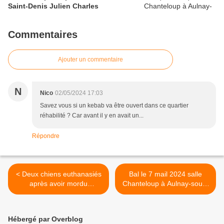
Saint-Denis Julien Charles
Commentaires
Ajouter un commentaire
N
Nico
02/05/2024 17:03
Savez vous si un kebab va être ouvert dans ce quartier
réhabilité ? Car avant il y en avait un...
Répondre
< Deux chiens euthanasiés
Bal le 7 mail 2024 salle
après avoir mordu
Chanteloup à Aulnay-sous-
grièvement une femme à
Bois >
Dugny
Hébergé par Overblog