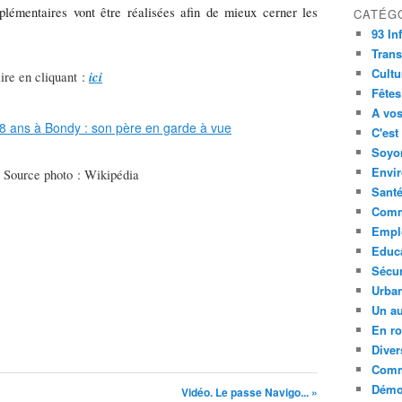
lémentaires vont être réalisées afin de mieux cerner les
CATÉG
93 In
Trans
Cultu
ici
ire en cliquant :
Fêtes
A vos
C'est
Soyon
Envi
/ Source photo : Wikipédia
Sant
Comm
Empl
Educ
Sécur
Urba
Un au
En ro
Diver
Comm
Démoc
Vidéo. Le passe Navigo... »