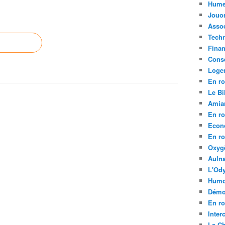
Hume
Jouo
Assoc
Tech
Fina
Conse
Loge
En ro
Le Bil
Amia
En ro
Econ
En ro
Oxyg
Aulna
L'Ody
Humo
Démo
En ro
Inte
La C