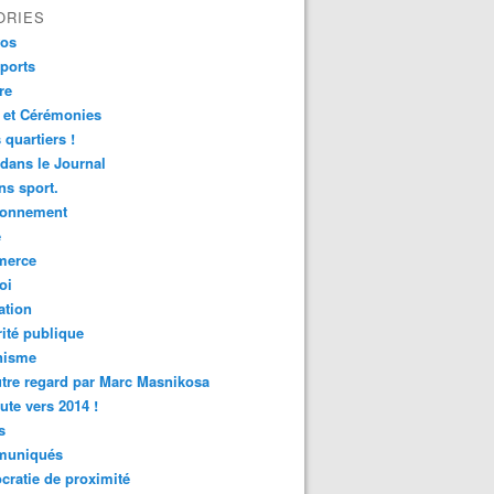
ORIES
fos
ports
re
 et Cérémonies
 quartiers !
 dans le Journal
s sport.
ronnement
é
erce
oi
ation
ité publique
nisme
tre regard par Marc Masnikosa
ute vers 2014 !
s
uniqués
ratie de proximité