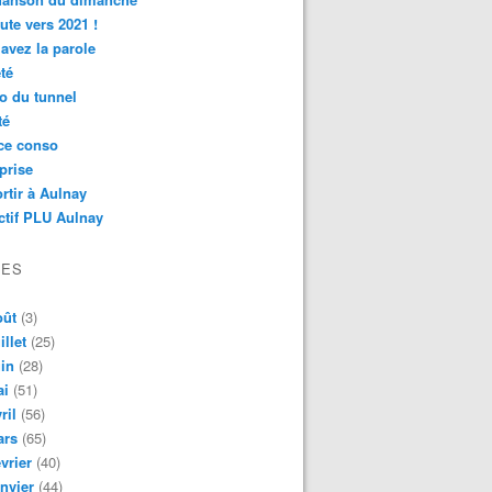
ute vers 2021 !
avez la parole
té
o du tunnel
té
ce conso
prise
rtir à Aulnay
ctif PLU Aulnay
VES
oût
(3)
illet
(25)
in
(28)
ai
(51)
ril
(56)
ars
(65)
vrier
(40)
nvier
(44)