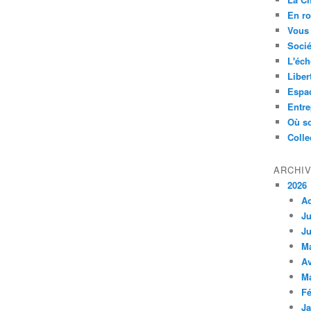
En ro
Vous 
Socié
L'éch
Liber
Espa
Entre
Où so
Colle
ARCHI
2026
A
Ju
Ju
M
Av
M
Fé
Ja