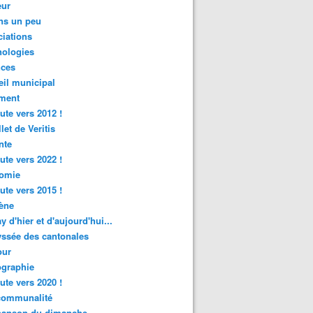
ur
ns un peu
iations
nologies
nces
il municipal
ment
ute vers 2012 !
let de Veritis
nte
ute vers 2022 !
omie
ute vers 2015 !
ène
y d'hier et d'aujourd'hui...
ssée des cantonales
ur
graphie
ute vers 2020 !
rcommunalité
hanson du dimanche