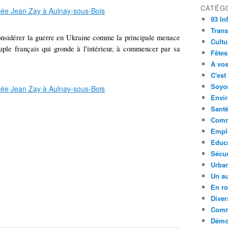
CATÉG
93 In
Trans
onsidérer la guerre en Ukraine comme la principale menace
Cultu
euple français qui gronde à l'intérieur, à commencer par sa
Fêtes
A vos
C'est
Soyon
Envi
Sant
Comm
Empl
Educ
Sécur
Urba
Un au
En ro
Diver
Comm
Démoc