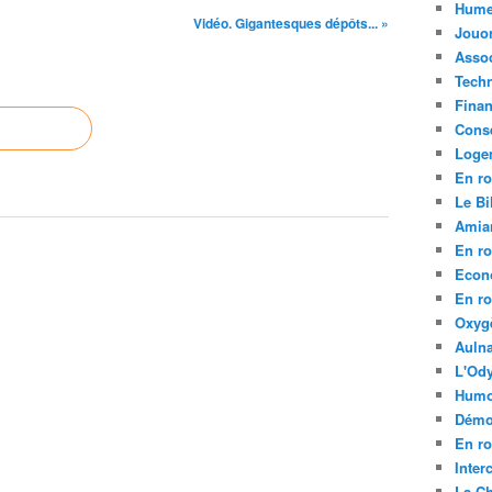
Hume
Vidéo. Gigantesques dépôts... »
Jouo
Assoc
Tech
Fina
Conse
Loge
En ro
Le Bil
Amia
En ro
Econ
En ro
Oxyg
Aulna
L'Ody
Humo
Démo
En ro
Inte
La C