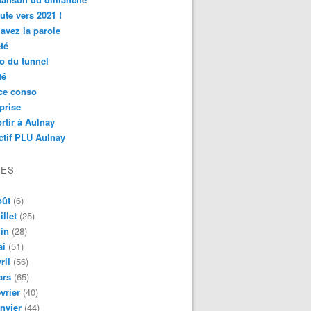
ute vers 2021 !
avez la parole
té
o du tunnel
té
ce conso
prise
rtir à Aulnay
ctif PLU Aulnay
VES
oût
(6)
illet
(25)
in
(28)
ai
(51)
ril
(56)
ars
(65)
vrier
(40)
nvier
(44)