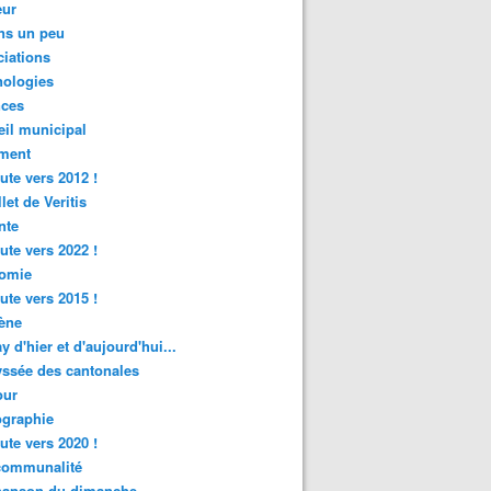
ur
ns un peu
iations
nologies
nces
il municipal
ment
ute vers 2012 !
let de Veritis
nte
ute vers 2022 !
omie
ute vers 2015 !
ène
y d'hier et d'aujourd'hui...
ssée des cantonales
ur
graphie
ute vers 2020 !
rcommunalité
hanson du dimanche