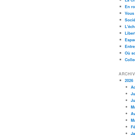
En ro
Vous 
Socié
L'éch
Liber
Espa
Entre
Où so
Colle
ARCHI
2026
A
Ju
Ju
M
Av
M
Fé
Ja