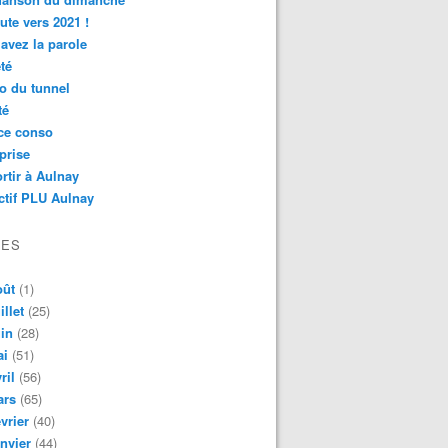
ute vers 2021 !
avez la parole
té
o du tunnel
té
ce conso
prise
rtir à Aulnay
ctif PLU Aulnay
VES
oût
(1)
illet
(25)
in
(28)
ai
(51)
ril
(56)
ars
(65)
vrier
(40)
nvier
(44)