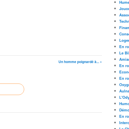
Hume
Jouo
Assoc
Tech
Fina
Conse
Loge
En ro
Le Bil
Amia
Un homme poignardé à... »
En ro
Econ
En ro
Oxyg
Aulna
L'Ody
Humo
Démo
En ro
Inte
La C