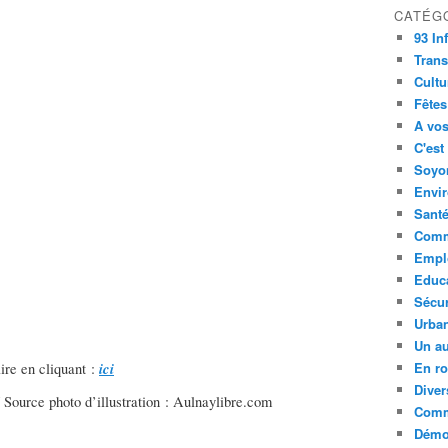
CATÉG
93 In
Trans
Cultu
Fêtes
A vos
C'est
Soyon
Envi
Sant
Comm
Empl
Educ
Sécur
Urba
Un au
ici
En ro
ire en cliquant :
Diver
/ Source photo d’illustration : Aulnaylibre.com
Comm
Démoc