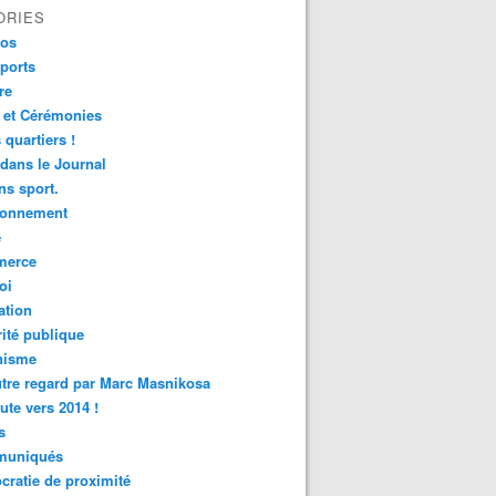
ORIES
fos
ports
re
 et Cérémonies
 quartiers !
 dans le Journal
s sport.
ronnement
é
erce
oi
ation
ité publique
nisme
tre regard par Marc Masnikosa
ute vers 2014 !
s
uniqués
ratie de proximité