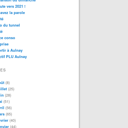
ute vers 2021 !
avez la parole
té
o du tunnel
té
ce conso
prise
rtir à Aulnay
ctif PLU Aulnay
VES
oût
(8)
illet
(25)
in
(28)
ai
(51)
ril
(56)
ars
(65)
vrier
(40)
nvier
(44)