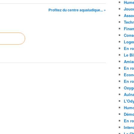
Hume
Jouo
Profitez du centre aqualudique... »
Assoc
Tech
Fina
Conse
Loge
En ro
Le Bil
Amia
En ro
Econ
En ro
Oxyg
Aulna
L'Ody
Humo
Démo
En ro
Inte
La C