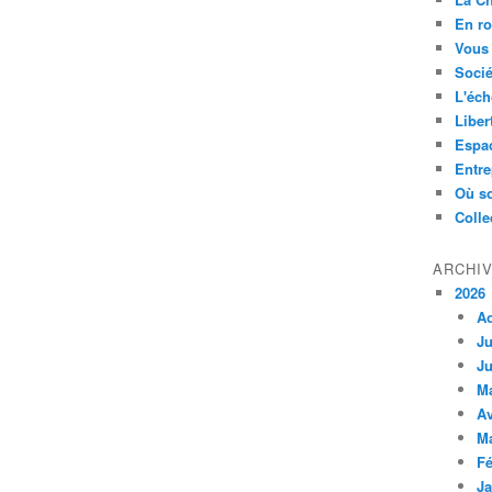
En ro
Vous 
Socié
L'éch
Liber
Espa
Entre
Où so
Colle
ARCHI
2026
A
Ju
Ju
M
Av
M
Fé
Ja