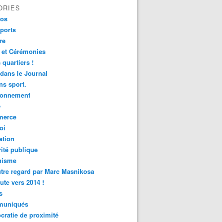
ORIES
fos
ports
re
 et Cérémonies
 quartiers !
 dans le Journal
s sport.
ronnement
é
erce
oi
ation
ité publique
nisme
tre regard par Marc Masnikosa
ute vers 2014 !
s
uniqués
ratie de proximité