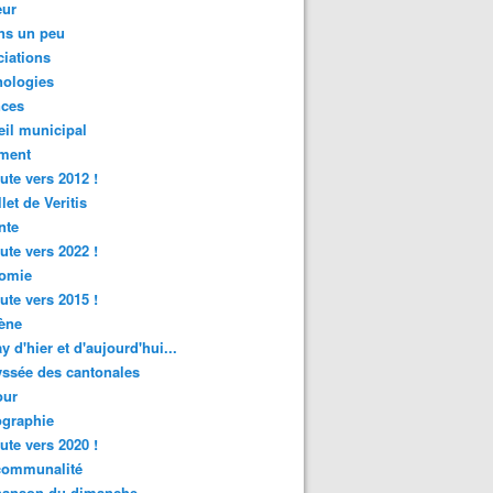
ur
ns un peu
iations
nologies
nces
il municipal
ment
ute vers 2012 !
let de Veritis
nte
ute vers 2022 !
omie
ute vers 2015 !
ène
y d'hier et d'aujourd'hui...
ssée des cantonales
ur
graphie
ute vers 2020 !
rcommunalité
hanson du dimanche