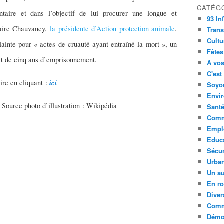
CATÉG
taire et dans l’objectif de lui procurer une longue et
93 In
aire Chauvancy,
la présidente d’Action protection animale
.
Trans
Cultu
ainte pour « actes de cruauté ayant entraîné la mort », un
Fêtes
et de cinq ans d’emprisonnement.
A vos
C'est
ici
ire en cliquant :
Soyon
Envi
 Source photo d’illustration : Wikipédia
Sant
Comm
Empl
Educ
Sécur
Urba
Un au
En ro
Diver
Comm
Démoc