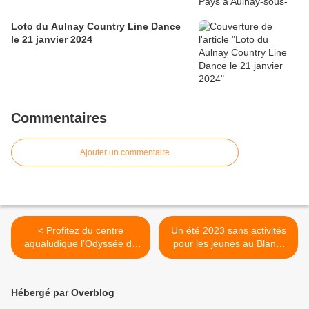
Loto du Aulnay Country Line Dance
le 21 janvier 2024
Commentaires
Ajouter un commentaire
< Profitez du centre
Un été 2023 sans activités
aqualudique l’Odyssée du
pour les jeunes au Blanc-
lundi au dimanche de 10h à
Mesnil : le sénateur Thierry
20h à Aulnay-sous-Bois
Meignen assume >
Hébergé par Overblog