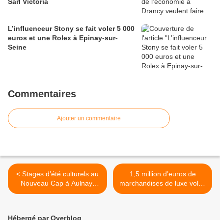
Sarl Victoria
L’influenceur Stony se fait voler 5 000
euros et une Rolex à Epinay-sur-
Seine
Commentaires
Ajouter un commentaire
< Stages d’été culturels au
1,5 million d’euros de
Nouveau Cap à Aulnay-
marchandises de luxe volés
sous-Bois
après un braquage à
Tremblay-en-France >
Hébergé par Overblog