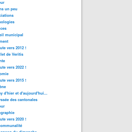
ur
ns un peu
iations
nologies
nces
il municipal
ment
ute vers 2012 !
let de Veritis
nte
ute vers 2022 !
omie
ute vers 2015 !
ène
y d'hier et d'aujourd'hui...
ssée des cantonales
ur
graphie
ute vers 2020 !
rcommunalité
hanson du dimanche