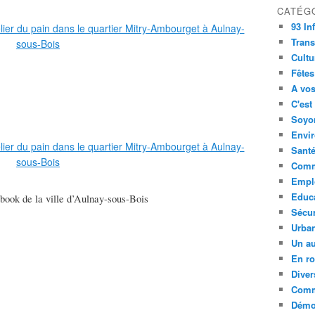
CATÉG
93 In
Trans
Cultu
Fêtes
A vos
C'est
Soyon
Envi
Sant
Comm
Empl
Educ
book de la ville d’Aulnay-sous-Bois
Sécur
Urba
Un au
En ro
Diver
Comm
Démoc