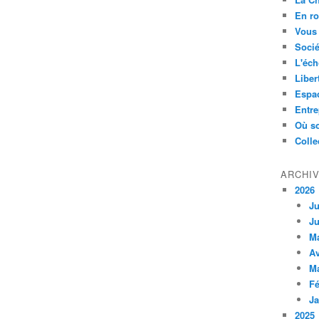
En ro
Vous 
Socié
L'éch
Liber
Espa
Entre
Où so
Colle
ARCHI
2026
Ju
Ju
M
Av
M
Fé
Ja
2025