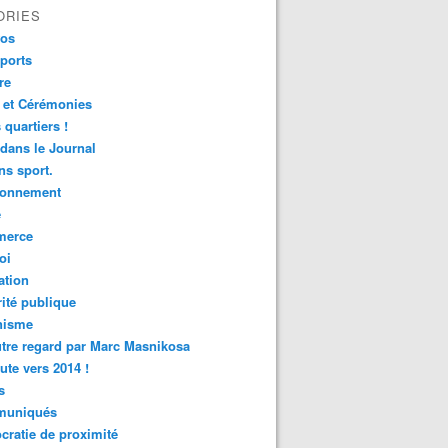
ORIES
fos
ports
re
 et Cérémonies
 quartiers !
 dans le Journal
s sport.
ronnement
é
erce
oi
ation
ité publique
nisme
tre regard par Marc Masnikosa
ute vers 2014 !
s
uniqués
ratie de proximité