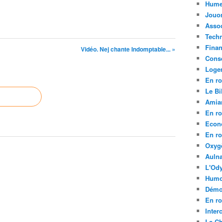
Hume
Jouo
Assoc
Tech
Fina
Vidéo. Nej chante Indomptable... »
Conse
Loge
En ro
Le Bil
Amia
En ro
Econ
En ro
Oxyg
Aulna
L'Ody
Humo
Démo
En ro
Inte
La C