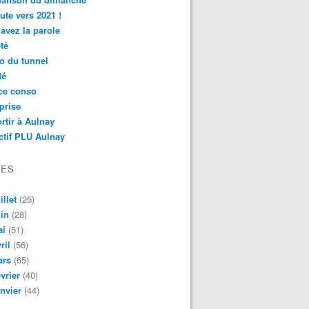
ute vers 2021 !
avez la parole
té
o du tunnel
té
ce conso
prise
rtir à Aulnay
ctif PLU Aulnay
VES
illet
(25)
in
(28)
ai
(51)
ril
(56)
ars
(65)
vrier
(40)
nvier
(44)