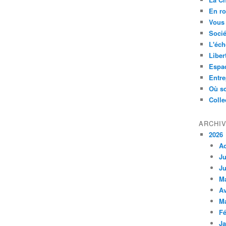
En ro
Vous 
Socié
L'éch
Liber
Espa
Entre
Où so
Colle
ARCHI
2026
A
Ju
Ju
M
Av
M
Fé
Ja