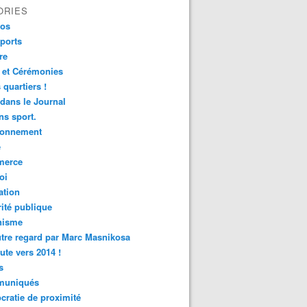
ORIES
fos
ports
re
 et Cérémonies
 quartiers !
 dans le Journal
s sport.
ronnement
é
erce
oi
ation
ité publique
nisme
tre regard par Marc Masnikosa
ute vers 2014 !
s
uniqués
ratie de proximité