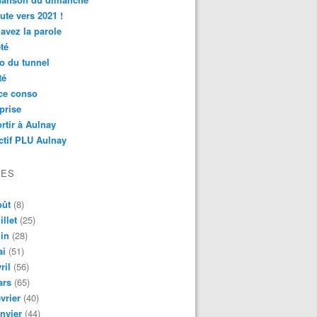
ute vers 2021 !
avez la parole
té
o du tunnel
té
ce conso
prise
rtir à Aulnay
ctif PLU Aulnay
VES
oût
(8)
illet
(25)
in
(28)
ai
(51)
ril
(56)
ars
(65)
vrier
(40)
nvier
(44)