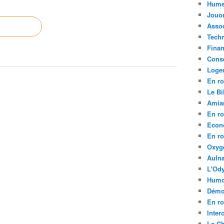
Hume
Jouo
Assoc
Tech
Fina
Conse
Loge
En ro
Le Bil
Amia
En ro
Econ
En ro
Oxyg
Aulna
L'Ody
Humo
Démo
En ro
Inte
La C