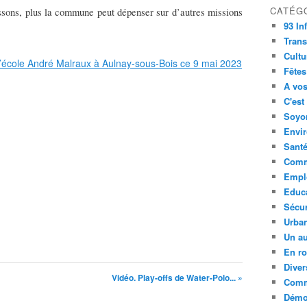
CATÉG
issons, plus la commune peut dépenser sur d’autres missions
93 In
Trans
Cultu
Fêtes
A vos
C'est
Soyon
Envi
Sant
Comm
Empl
Educ
Sécur
Urba
Un au
En ro
Diver
Vidéo. Play-offs de Water-Polo... »
Comm
Démoc