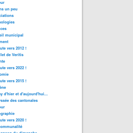
ur
ns un peu
iations
nologies
nces
il municipal
ment
ute vers 2012 !
let de Veritis
nte
ute vers 2022 !
omie
ute vers 2015 !
ène
y d'hier et d'aujourd'hui...
ssée des cantonales
ur
graphie
ute vers 2020 !
rcommunalité
hanson du dimanche