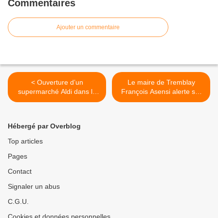
Commentaires
Ajouter un commentaire
< Ouverture d’un
Le maire de Tremblay
supermarché Aldi dans le
François Asensi alerte sur
quartier Westinghouse à
la situation dramatique des
Sevran
urgences de l’hôpital
Ballanger à Aulnay-sous-
Hébergé par Overblog
Bois >
Top articles
Pages
Contact
Signaler un abus
C.G.U.
Cookies et données personnelles