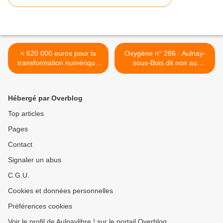
< 620 000 euros pour la
Oxygène n° 286 : Aulnay-
transformation numérique
sous-Bois dit non au
des services publics à
stationnement sauvage >
Aulnay-sous-Bois
Hébergé par Overblog
Top articles
Pages
Contact
Signaler un abus
C.G.U.
Cookies et données personnelles
Préférences cookies
Voir le profil de Aulnaylibre ! sur le portail Overblog