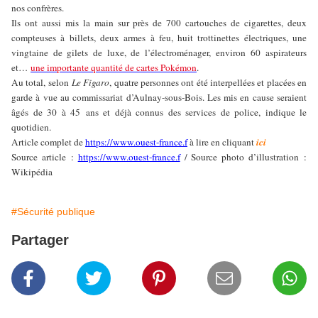
nos confr
è
res.
Ils ont aussi mis la main sur près de 700 cartouches de cigarettes, deux
compteuses à billets, deux armes à feu, huit trottinettes électriques, une
vingtaine de gilets de luxe, de l’électroménager, environ 60 aspirateurs
et…
une importante quantité de cartes Pokémon
.
Au total, selon
Le Figaro
, quatre personnes ont été interpellées et placées en
garde à vue au commissariat d’Aulnay-sous-Bois. Les mis en cause seraient
âgés de 30 à 45 ans et déjà connus des services de police, indique le
quotidien.
Article complet de
https://www.ouest-france.f
à lire en cliquant
ici
Source article :
https://www.ouest-france.f
/ Source photo d’illustration :
Wikipédia
#Sécurité publique
Partager