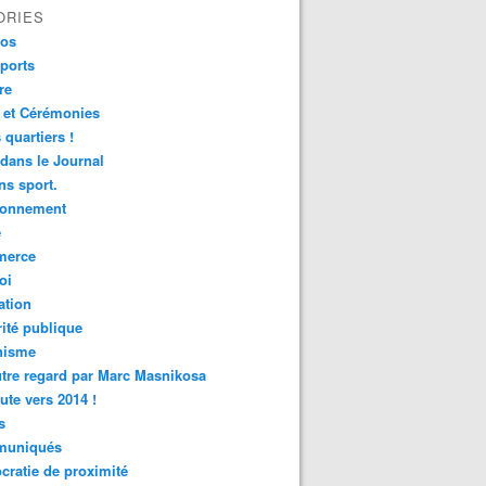
ORIES
fos
ports
re
 et Cérémonies
 quartiers !
 dans le Journal
s sport.
ronnement
é
erce
oi
ation
ité publique
nisme
tre regard par Marc Masnikosa
ute vers 2014 !
s
uniqués
ratie de proximité