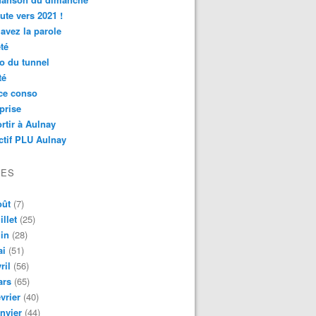
ute vers 2021 !
avez la parole
té
o du tunnel
té
ce conso
prise
rtir à Aulnay
ctif PLU Aulnay
VES
oût
(7)
illet
(25)
in
(28)
ai
(51)
ril
(56)
ars
(65)
vrier
(40)
nvier
(44)