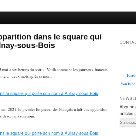
pparition dans le square qui
CONTAC
lnay-sous-Bois
 5 mai à six heures du soir ». Voilà comment les journaux français
Faceb
n Ier… deux mois après sa mort.
YouTube
NEWSL
Abonnez
 mai 2021, le premier Empereur des Français a fait une apparition
articles 
te désormais son nom.
Email