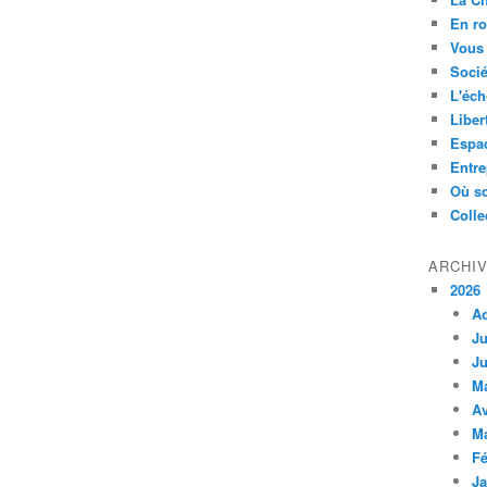
En ro
Vous 
Socié
L'éch
Liber
Espa
Entre
Où so
Colle
ARCHI
2026
A
Ju
Ju
M
Av
M
Fé
Ja