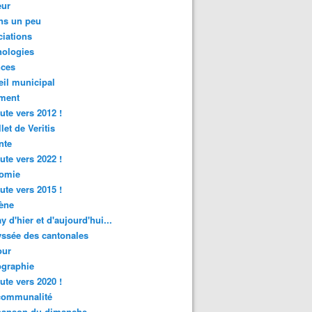
ur
ns un peu
iations
nologies
nces
il municipal
ment
ute vers 2012 !
let de Veritis
nte
ute vers 2022 !
omie
ute vers 2015 !
ène
y d'hier et d'aujourd'hui...
ssée des cantonales
ur
graphie
ute vers 2020 !
rcommunalité
hanson du dimanche