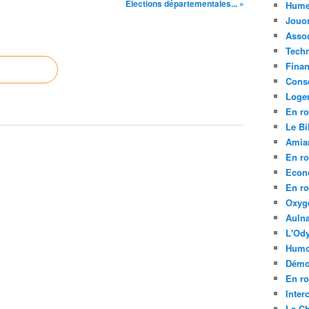
Elections départementales... »
Hume
Jouo
Assoc
Tech
Fina
Conse
Loge
En ro
Le Bil
Amia
En ro
Econ
En ro
Oxyg
Aulna
L'Ody
Humo
Démo
En ro
Inte
La C