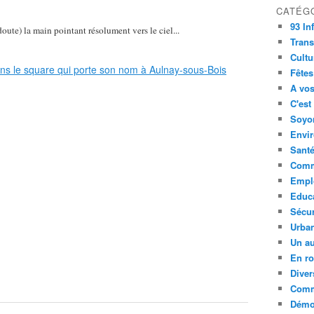
CATÉG
93 In
doute) la main pointant résolument vers le ciel...
Trans
Cultu
Fêtes
A vos
C'est
Soyon
Envi
Sant
Comm
Empl
Educ
Sécur
Urba
Un au
En ro
Diver
Comm
Démoc