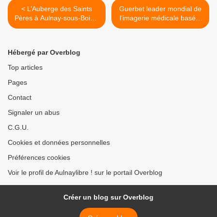
< L’Auberge des Saints
Guerbet leader mondial de
Pères à Aulnay-sous-Bois à
l’imagerie médicale basé à
l’honneur sur France Inter !
Aulnay-sous-Bois distingué
dans la catégorie Santé ! >
Hébergé par Overblog
Top articles
Pages
Contact
Signaler un abus
C.G.U.
Cookies et données personnelles
Préférences cookies
Voir le profil de Aulnaylibre ! sur le portail Overblog
Créer un blog sur Overblog