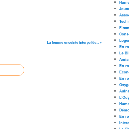
Hume
Jouo
Assoc
Tech
Fina
Conse
Loge
La femme enceinte interpellée... »
En ro
Le Bil
Amia
En ro
Econ
En ro
Oxyg
Aulna
L'Ody
Humo
Démo
En ro
Inte
La C