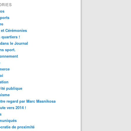
ORIES
fos
ports
re
 et Cérémonies
 quartiers !
 dans le Journal
s sport.
ronnement
é
erce
oi
ation
ité publique
nisme
tre regard par Marc Masnikosa
ute vers 2014 !
s
uniqués
ratie de proximité