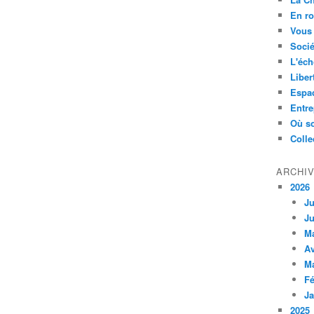
En ro
Vous 
Socié
L'éch
Liber
Espa
Entre
Où so
Colle
ARCHI
2026
Ju
Ju
M
Av
M
Fé
Ja
2025