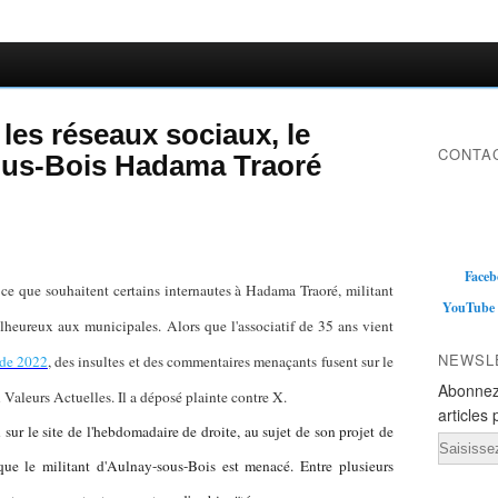
les réseaux sociaux, le
CONTAC
sous-Bois Hadama Traoré
Faceb
, ce que souhaitent certains internautes à Hadama Traoré, militant
YouTube
lheureux aux municipales. Alors que l'associatif de 35 ans vient
NEWSL
e de 2022
, des insultes et des commentaires menaçants fusent sur le
Abonnez
aleurs Actuelles. Il a déposé plainte contre X.
articles 
n sur le site de l'hebdomadaire de droite, au sujet de son projet de
Email
 que le militant d'Aulnay-sous-Bois est menacé. Entre plusieurs