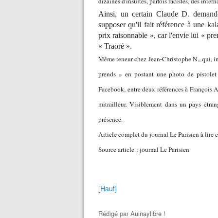
dizaines d'insultes, parfois racistes, des int
Ainsi, un certain Claude D. deman
supposer qu'il fait référence à une ka
prix raisonnable », car l'envie lui « pr
« Traoré ».
Même teneur chez Jean-Christophe N., qui, int
prends » en postant une photo de pistolet 
Facebook, entre deux références à François As
mitrailleur. Visiblement dans un pays étran
présence.
Article complet du journal Le Parisien à lire 
Source article : journal Le Parisien
[Haut]
Rédigé par
Aulnaylibre !