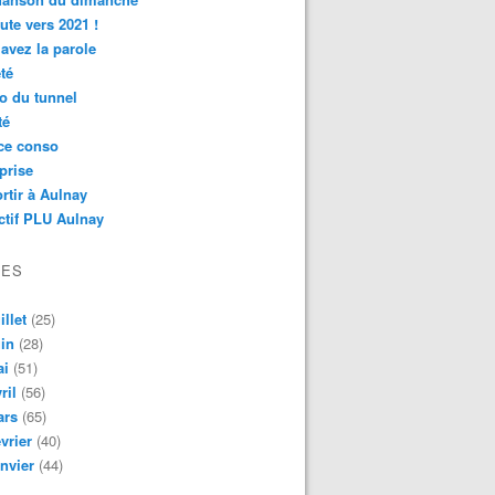
ute vers 2021 !
avez la parole
té
o du tunnel
té
ce conso
prise
rtir à Aulnay
ctif PLU Aulnay
VES
illet
(25)
in
(28)
ai
(51)
ril
(56)
ars
(65)
vrier
(40)
nvier
(44)