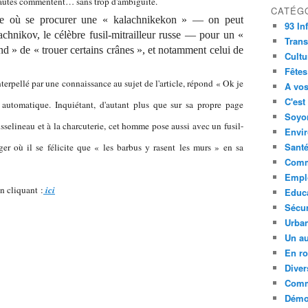
ernautes commentent… sans trop d'ambiguïté.
CATÉG
de où se procurer une « kalachnikekon » — on peut
93 In
lachnikov, le célèbre fusil-mitrailleur russe — pour un «
Trans
end » de « trouer certains crânes », et notamment celui de
Cultu
Fêtes
erpellé par une connaissance au sujet de l'article, répond « Ok je
A vos
C'est
automatique. Inquiétant, d'autant plus que sur sa propre page
Soyon
selineau et à la charcuterie, cet homme pose aussi avec un fusil-
Envi
Sant
ger où il se félicite que « les barbus y rasent les murs » en sa
Comm
Empl
en cliquant :
ici
Educ
Sécur
Urba
Un au
En ro
Diver
Comm
Démoc