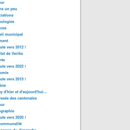
ur
ns un peu
iations
nologies
nces
il municipal
ment
ute vers 2012 !
let de Veritis
nte
ute vers 2022 !
omie
ute vers 2015 !
ène
y d'hier et d'aujourd'hui...
ssée des cantonales
ur
graphie
ute vers 2020 !
rcommunalité
hanson du dimanche