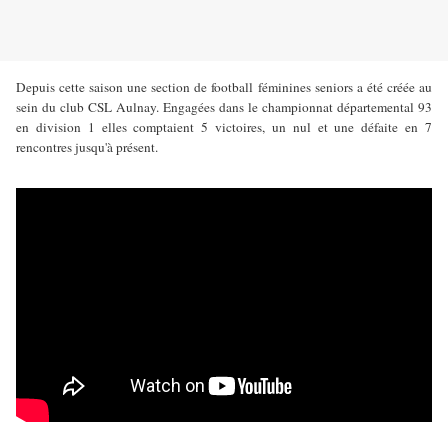
Depuis cette saison une section de football féminines seniors a été créée au
sein du club CSL Aulnay. Engagées dans le championnat départemental 93
en division 1 elles comptaient 5 victoires, un nul et une défaite en 7
rencontres jusqu'à présent.