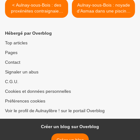
< Aulnay-sous-Bois : des
Aulnay-sous-Bois : noyade
proxénètes contraignaient
d’Asmaa dans une piscine,
des mineures en fugue à se
le jugement attendu lundi >
prostituer
Hébergé par Overblog
Top articles
Pages
Contact
Signaler un abus
C.G.U.
Cookies et données personnelles
Préférences cookies
Voir le profil de Aulnaylibre ! sur le portail Overblog
Créer un blog sur Overblog