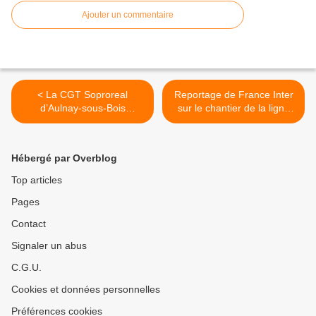
Ajouter un commentaire
< La CGT Soproreal
Reportage de France Inter
d’Aulnay-sous-Bois
sur le chantier de la ligne
demande la subrogation
16 du Grand Paris Express
pour le groupe l’Oréal
à Aulnay-sous-Bois >
Hébergé par Overblog
Top articles
Pages
Contact
Signaler un abus
C.G.U.
Cookies et données personnelles
Préférences cookies