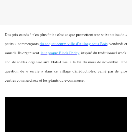
Des prix cassés à n'en plus finir : c'est ce que promettent une soixantaine de «
petits » commerçants
du coquet centre-ville d'Aulnay-sous-Bois
, vendredi et
samedi. Ils organisent
leur propre Black Friday
, inspiré du traditionnel week-
end de soldes organisé aux Etats-Unis, à la fin du mois de novembre. Une
question de « survie » dans ce village d'irréductibles, cerné par de gros
centres commerciaux et les géants du e-commerce.