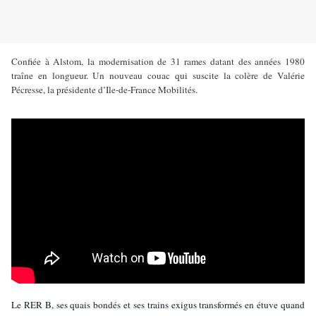
Confiée à Alstom, la modernisation de 31 rames datant des années 1980
traîne en longueur. Un nouveau couac qui suscite la colère de Valérie
Pécresse, la présidente d’Ile-de-France Mobilités.
Le RER B, ses quais bondés et ses trains exigus transformés en étuve quand