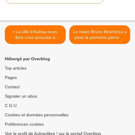
< La ville d’Aulnay-sous-
Le maire Bruno Beschizza a
Bois s’est associée à
posé la première pierre de
l’hommage national rendu
la future super piscine à
aux militaires tués au
Aulnay-sous-Bois >
Burkina Faso
Hébergé par Overblog
Top articles
Pages
Contact
Signaler un abus
C.G.U.
Cookies et données personnelles
Préférences cookies
Voir le profil de Aulnaylibre ! sur le portail Overblog