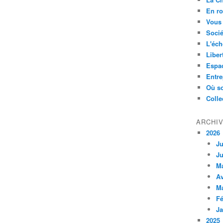
En ro
Vous 
Socié
L'éch
Liber
Espa
Entre
Où so
Colle
ARCHI
2026
Ju
Ju
M
Av
M
Fé
Ja
2025