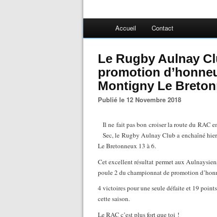
Accueil
Contact
Le Rugby Aulnay Clu
promotion d’honneur
Montigny Le Breto
Publié le 12 Novembre 2018
Il ne fait pas bon croiser la route du RAC 
Sec, le Rugby Aulnay Club a enchaîné hier a
Le Bretonneux 13 à 6.
Cet excellent résultat permet aux Aulnaysiens
poule 2 du championnat de promotion d’honn
4 victoires pour une seule défaite et 19 poin
cette saison.
Le RAC c’est plus fort que toi !