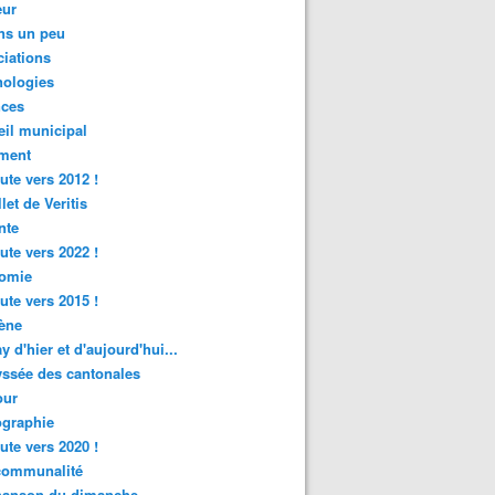
ur
ns un peu
iations
nologies
nces
il municipal
ment
ute vers 2012 !
let de Veritis
nte
ute vers 2022 !
omie
ute vers 2015 !
ène
y d'hier et d'aujourd'hui...
ssée des cantonales
ur
graphie
ute vers 2020 !
rcommunalité
hanson du dimanche