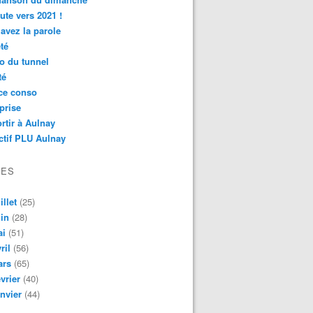
ute vers 2021 !
avez la parole
té
o du tunnel
té
ce conso
prise
rtir à Aulnay
ctif PLU Aulnay
VES
illet
(25)
in
(28)
ai
(51)
ril
(56)
ars
(65)
vrier
(40)
nvier
(44)