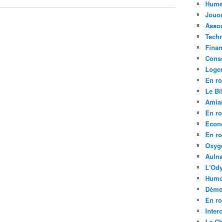
Hume
Jouo
Assoc
Tech
Fina
Conse
Loge
En ro
Le Bil
Amia
En ro
Econ
En ro
Oxyg
Aulna
L'Ody
Humo
Démo
En ro
Inte
La C