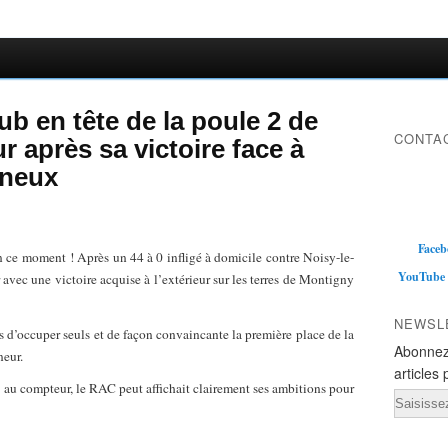
b en tête de la poule 2 de
CONTAC
 après sa victoire face à
nneux
Faceb
en ce moment ! Après un 44 à 0 infligé à domicile contre Noisy-le-
YouTube
vec une victoire acquise à l’extérieur sur les terres de Montigny
NEWSL
 d’occuper seuls et de façon convaincante la première place de la
Abonnez
eur.
articles 
ts au compteur, le RAC peut affichait clairement ses ambitions pour
Email