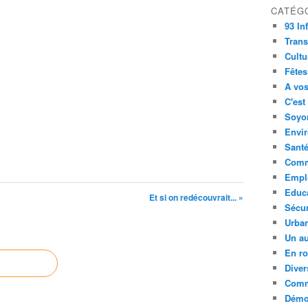
CATÉG
93 In
Trans
Cultu
Fêtes
A vos
C'est
Soyon
Envi
Sant
Comm
Empl
Educ
Et si on redécouvrait... »
Sécur
Urba
Un au
En ro
Diver
Comm
Démoc