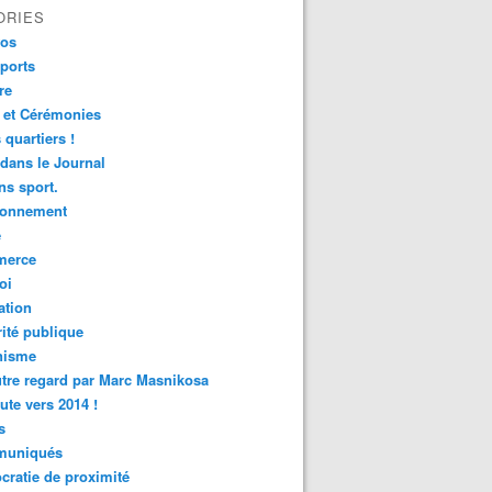
ORIES
fos
ports
re
 et Cérémonies
 quartiers !
 dans le Journal
s sport.
ronnement
é
erce
oi
ation
ité publique
nisme
tre regard par Marc Masnikosa
ute vers 2014 !
s
uniqués
ratie de proximité